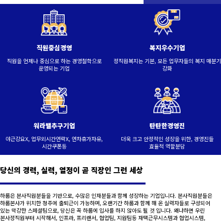
직원중심경영
복지우수기업
직원을 언제나 중심으로 하는 경영철학으로
정직원복지는 기본, 모든 업무자들의 복지 매분기
운영되는 기업
강화
워라밸추구기업
탄탄한경영진
야근강요X, 업무외시간연락X, 연차휴가자유,
더욱 크고 안정적인 성장을 위한, 경영진들
시간쿠폰등
효율적 역할분담
당신의 경력, 실력, 열정이 곧 직장인 그런 세상
하룹은 본사직원분들을 기반으로, 수많은 인재분들과 함께 성장하는 기업입니다. 본사직원분들은
하룹본사가 위치한 청주에 출퇴근이 가능하며, 오랜기간 하룹과 함께 해 온 실력자들로 구성되어
있는 막강한 스페셜팀으로, 당신은 꼭 하룹에 입사를 하지 않아도 될 것 입니다. 왜냐하면 우린
본사정직원부터 시작해서, 인프라, 프리랜서, 협업팀, 지원팀등 재택근무시스템과 협업시스템,