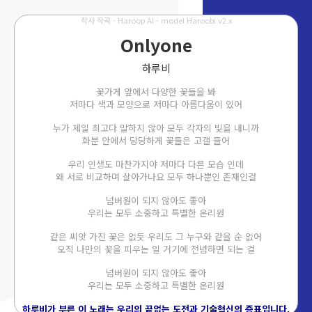
작사 작곡 - Haroop AI - model Haroobi v2.x
Onlyone
하루비
꽃가게 앞에서 다양한 꽃들을 봐
저마다 색과 모양으로 저마다 아름다움이 있어
누가 제일 최고다 말하지 않아 모두 각자의 빛을 내니까
화분 안에서 당당하게 꽃들은 고갤 들어
우리 인생도 마찬가지야 저마다 다른 모습 인데
왜 서로 비교하며 살아가나요 모두 하나뿐인 존재인걸
넘버원이 되지 않아도 좋아
우리는 모두 소중하고 특별한 온리원
같은 씨앗 가진 꽃은 없듯 우리도 그 누구와 같을 순 없어
오직 나만의 꽃을 피우는 일 거기에 전념하면 되는 걸
넘버원이 되지 않아도 좋아
우리는 모두 소중하고 특별한 온리원
하루비가 부른 이 노래는 우리의 끝없는 도전과 기술혁신의 증표입니다.