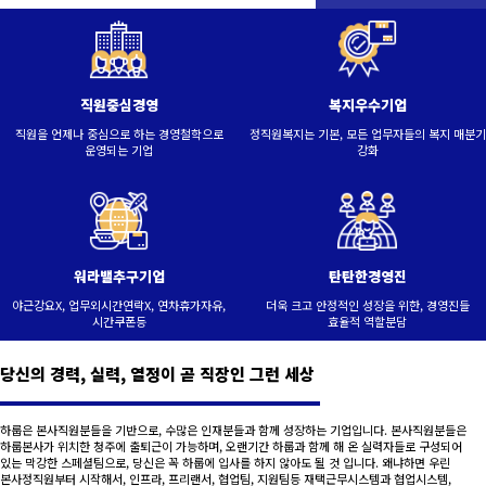
직원중심경영
복지우수기업
직원을 언제나 중심으로 하는 경영철학으로
정직원복지는 기본, 모든 업무자들의 복지 매분기
운영되는 기업
강화
워라밸추구기업
탄탄한경영진
야근강요X, 업무외시간연락X, 연차휴가자유,
더욱 크고 안정적인 성장을 위한, 경영진들
시간쿠폰등
효율적 역할분담
당신의 경력, 실력, 열정이 곧 직장인 그런 세상
하룹은 본사직원분들을 기반으로, 수많은 인재분들과 함께 성장하는 기업입니다. 본사직원분들은
하룹본사가 위치한 청주에 출퇴근이 가능하며, 오랜기간 하룹과 함께 해 온 실력자들로 구성되어
있는 막강한 스페셜팀으로, 당신은 꼭 하룹에 입사를 하지 않아도 될 것 입니다. 왜냐하면 우린
본사정직원부터 시작해서, 인프라, 프리랜서, 협업팀, 지원팀등 재택근무시스템과 협업시스템,