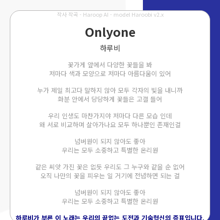
작사 작곡 - Haroop AI - model Haroobi v2.x
Onlyone
하루비
꽃가게 앞에서 다양한 꽃들을 봐
저마다 색과 모양으로 저마다 아름다움이 있어
누가 제일 최고다 말하지 않아 모두 각자의 빛을 내니까
화분 안에서 당당하게 꽃들은 고갤 들어
우리 인생도 마찬가지야 저마다 다른 모습 인데
왜 서로 비교하며 살아가나요 모두 하나뿐인 존재인걸
넘버원이 되지 않아도 좋아
우리는 모두 소중하고 특별한 온리원
같은 씨앗 가진 꽃은 없듯 우리도 그 누구와 같을 순 없어
오직 나만의 꽃을 피우는 일 거기에 전념하면 되는 걸
넘버원이 되지 않아도 좋아
우리는 모두 소중하고 특별한 온리원
하루비가 부른 이 노래는 우리의 끝없는 도전과 기술혁신의 증표입니다.