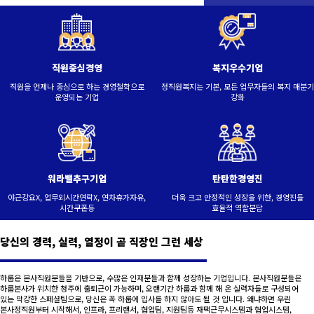
직원중심경영
복지우수기업
직원을 언제나 중심으로 하는 경영철학으로
정직원복지는 기본, 모든 업무자들의 복지 매분기
운영되는 기업
강화
워라밸추구기업
탄탄한경영진
야근강요X, 업무외시간연락X, 연차휴가자유,
더욱 크고 안정적인 성장을 위한, 경영진들
시간쿠폰등
효율적 역할분담
당신의 경력, 실력, 열정이 곧 직장인 그런 세상
하룹은 본사직원분들을 기반으로, 수많은 인재분들과 함께 성장하는 기업입니다. 본사직원분들은
하룹본사가 위치한 청주에 출퇴근이 가능하며, 오랜기간 하룹과 함께 해 온 실력자들로 구성되어
있는 막강한 스페셜팀으로, 당신은 꼭 하룹에 입사를 하지 않아도 될 것 입니다. 왜냐하면 우린
본사정직원부터 시작해서, 인프라, 프리랜서, 협업팀, 지원팀등 재택근무시스템과 협업시스템,