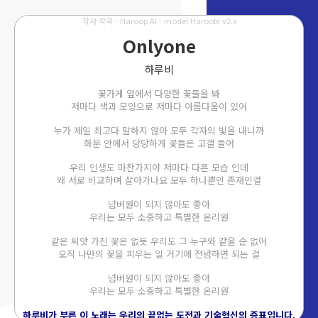
작사 작곡 - Haroop AI - model Haroobi v2.x
Onlyone
하루비
꽃가게 앞에서 다양한 꽃들을 봐
저마다 색과 모양으로 저마다 아름다움이 있어
누가 제일 최고다 말하지 않아 모두 각자의 빛을 내니까
화분 안에서 당당하게 꽃들은 고갤 들어
우리 인생도 마찬가지야 저마다 다른 모습 인데
왜 서로 비교하며 살아가나요 모두 하나뿐인 존재인걸
넘버원이 되지 않아도 좋아
우리는 모두 소중하고 특별한 온리원
같은 씨앗 가진 꽃은 없듯 우리도 그 누구와 같을 순 없어
오직 나만의 꽃을 피우는 일 거기에 전념하면 되는 걸
넘버원이 되지 않아도 좋아
우리는 모두 소중하고 특별한 온리원
하루비가 부른 이 노래는 우리의 끝없는 도전과 기술혁신의 증표입니다.