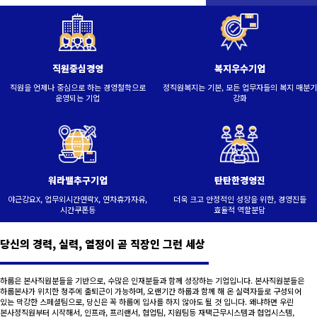
직원중심경영
복지우수기업
직원을 언제나 중심으로 하는 경영철학으로
정직원복지는 기본, 모든 업무자들의 복지 매분기
운영되는 기업
강화
워라밸추구기업
탄탄한경영진
야근강요X, 업무외시간연락X, 연차휴가자유,
더욱 크고 안정적인 성장을 위한, 경영진들
시간쿠폰등
효율적 역할분담
당신의 경력, 실력, 열정이 곧 직장인 그런 세상
하룹은 본사직원분들을 기반으로, 수많은 인재분들과 함께 성장하는 기업입니다. 본사직원분들은
하룹본사가 위치한 청주에 출퇴근이 가능하며, 오랜기간 하룹과 함께 해 온 실력자들로 구성되어
있는 막강한 스페셜팀으로, 당신은 꼭 하룹에 입사를 하지 않아도 될 것 입니다. 왜냐하면 우린
본사정직원부터 시작해서, 인프라, 프리랜서, 협업팀, 지원팀등 재택근무시스템과 협업시스템,