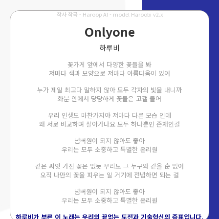
작사 작곡 - Haroop AI - model Haroobi v2.x
Onlyone
하루비
꽃가게 앞에서 다양한 꽃들을 봐
저마다 색과 모양으로 저마다 아름다움이 있어
누가 제일 최고다 말하지 않아 모두 각자의 빛을 내니까
화분 안에서 당당하게 꽃들은 고갤 들어
우리 인생도 마찬가지야 저마다 다른 모습 인데
왜 서로 비교하며 살아가나요 모두 하나뿐인 존재인걸
넘버원이 되지 않아도 좋아
우리는 모두 소중하고 특별한 온리원
같은 씨앗 가진 꽃은 없듯 우리도 그 누구와 같을 순 없어
오직 나만의 꽃을 피우는 일 거기에 전념하면 되는 걸
넘버원이 되지 않아도 좋아
우리는 모두 소중하고 특별한 온리원
하루비가 부른 이 노래는 우리의 끝없는 도전과 기술혁신의 증표입니다.