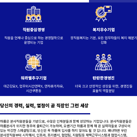
직원중심경영
복지우수기업
직원을 언제나 중심으로 하는 경영철학으로
정직원복지는 기본, 모든 업무자들의 복지 매분기
운영되는 기업
강화
워라밸추구기업
탄탄한경영진
야근강요X, 업무외시간연락X, 연차휴가자유,
더욱 크고 안정적인 성장을 위한, 경영진들
시간쿠폰등
효율적 역할분담
당신의 경력, 실력, 열정이 곧 직장인 그런 세상
하룹은 본사직원분들을 기반으로, 수많은 인재분들과 함께 성장하는 기업입니다. 본사직원분들은
하룹본사가 위치한 청주에 출퇴근이 가능하며, 오랜기간 하룹과 함께 해 온 실력자들로 구성되어
있는 막강한 스페셜팀으로, 당신은 꼭 하룹에 입사를 하지 않아도 될 것 입니다. 왜냐하면 우린
본사정직원부터 시작해서, 인프라, 프리랜서, 협업팀, 지원팀등 재택근무시스템과 협업시스템,