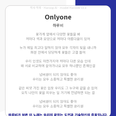
작사 작곡 - Haroop AI - model Haroobi v2.x
Onlyone
하루비
꽃가게 앞에서 다양한 꽃들을 봐
저마다 색과 모양으로 저마다 아름다움이 있어
누가 제일 최고다 말하지 않아 모두 각자의 빛을 내니까
화분 안에서 당당하게 꽃들은 고갤 들어
우리 인생도 마찬가지야 저마다 다른 모습 인데
왜 서로 비교하며 살아가나요 모두 하나뿐인 존재인걸
넘버원이 되지 않아도 좋아
우리는 모두 소중하고 특별한 온리원
같은 씨앗 가진 꽃은 없듯 우리도 그 누구와 같을 순 없어
오직 나만의 꽃을 피우는 일 거기에 전념하면 되는 걸
넘버원이 되지 않아도 좋아
우리는 모두 소중하고 특별한 온리원
하루비가 부른 이 노래는 우리의 끝없는 도전과 기술혁신의 증표입니다.