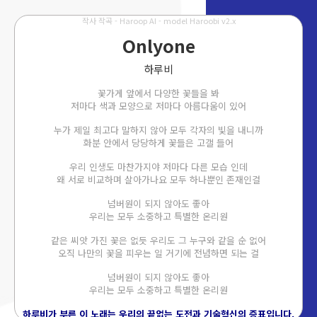
작사 작곡 - Haroop AI - model Haroobi v2.x
Onlyone
하루비
꽃가게 앞에서 다양한 꽃들을 봐
저마다 색과 모양으로 저마다 아름다움이 있어
누가 제일 최고다 말하지 않아 모두 각자의 빛을 내니까
화분 안에서 당당하게 꽃들은 고갤 들어
우리 인생도 마찬가지야 저마다 다른 모습 인데
왜 서로 비교하며 살아가나요 모두 하나뿐인 존재인걸
넘버원이 되지 않아도 좋아
우리는 모두 소중하고 특별한 온리원
같은 씨앗 가진 꽃은 없듯 우리도 그 누구와 같을 순 없어
오직 나만의 꽃을 피우는 일 거기에 전념하면 되는 걸
넘버원이 되지 않아도 좋아
우리는 모두 소중하고 특별한 온리원
하루비가 부른 이 노래는 우리의 끝없는 도전과 기술혁신의 증표입니다.