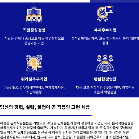
직원중심경영
복지우수기업
직원을 언제나 중심으로 하는 경영철학으로
정직원복지는 기본, 모든 업무자들의 복지 매분기
운영되는 기업
강화
워라밸추구기업
탄탄한경영진
야근강요X, 업무외시간연락X, 연차휴가자유,
더욱 크고 안정적인 성장을 위한, 경영진들
시간쿠폰등
효율적 역할분담
당신의 경력, 실력, 열정이 곧 직장인 그런 세상
하룹은 본사직원분들을 기반으로, 수많은 인재분들과 함께 성장하는 기업입니다. 본사직원분들은
하룹본사가 위치한 청주에 출퇴근이 가능하며, 오랜기간 하룹과 함께 해 온 실력자들로 구성되어
있는 막강한 스페셜팀으로, 당신은 꼭 하룹에 입사를 하지 않아도 될 것 입니다. 왜냐하면 우린
본사정직원부터 시작해서, 인프라, 프리랜서, 협업팀, 지원팀등 재택근무시스템과 협업시스템,