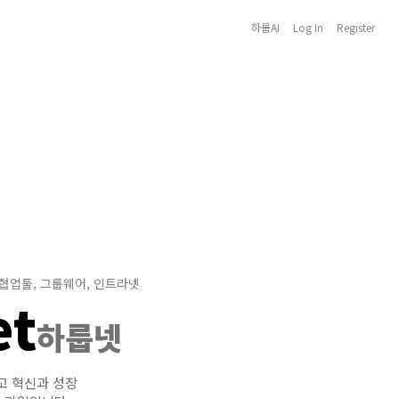
하룹AI
Log In
Register
 협업툴, 그룹웨어, 인트라넷
et
하룹넷
고 혁신과 성장