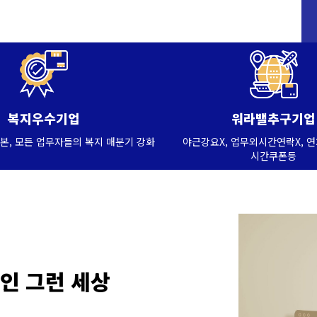
복지우수기업
워라밸추구기업
본, 모든 업무자들의 복지 매분기 강화
야근강요X, 업무외시간연락X, 
시간쿠폰등
장인 그런 세상