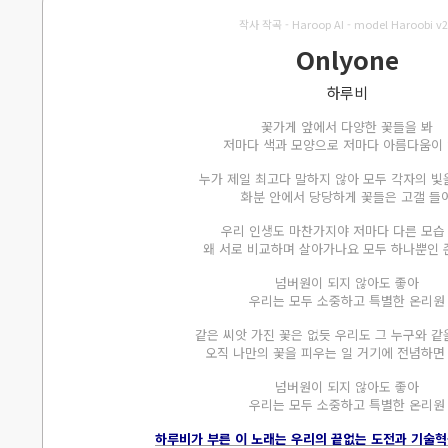
작사 작곡 - Haroop AI - model Haroobi v2
Onlyone
하루비
꽃가게 앞에서 다양한 꽃들을 봐
저마다 색과 모양으로 저마다 아름다움이
누가 제일 최고다 말하지 않아 모두 각자의 빛
화분 안에서 당당하게 꽃들은 고갤 들
우리 인생도 마찬가지야 저마다 다른 모습
왜 서로 비교하며 살아가나요 모두 하나뿐인
넘버원이 되지 않아도 좋아
우리는 모두 소중하고 특별한 온리원
같은 씨앗 가진 꽃은 없듯 우리도 그 누구와 같
오직 나만의 꽃을 피우는 일 거기에 전념하면
넘버원이 되지 않아도 좋아
우리는 모두 소중하고 특별한 온리원
하루비가 부른 이 노래는 우리의 끝없는 도전과 기술