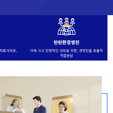
탄탄한경영진
연차휴가자유,
더욱 크고 안정적인 성장을 위한, 경영진들 효율적
역할분담