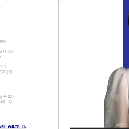
.x
 있어
을 내니까
어
 인데
 존재인걸
을 순 없어
 되는 걸
혁신의 증표입니다.