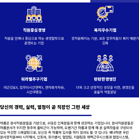
직원중심경영
복지우수기업
직원을 언제나 중심으로 하는 경영철학으로
정직원복지는 기본, 모든 업무자들의 복지 매분기
운영되는 기업
강화
워라밸추구기업
탄탄한경영진
야근강요X, 업무외시간연락X, 연차휴가자유,
더욱 크고 안정적인 성장을 위한, 경영진들
시간쿠폰등
효율적 역할분담
당신의 경력, 실력, 열정이 곧 직장인 그런 세상
하룹은 본사직원분들을 기반으로, 수많은 인재분들과 함께 성장하는 기업입니다. 본사직원분들은
하룹본사가 위치한 청주에 출퇴근이 가능하며, 오랜기간 하룹과 함께 해 온 실력자들로 구성되어
있는 막강한 스페셜팀으로, 당신은 꼭 하룹에 입사를 하지 않아도 될 것 입니다. 왜냐하면 우린
본사정직원부터 시작해서, 인프라, 프리랜서, 협업팀, 지원팀등 재택근무시스템과 협업시스템,