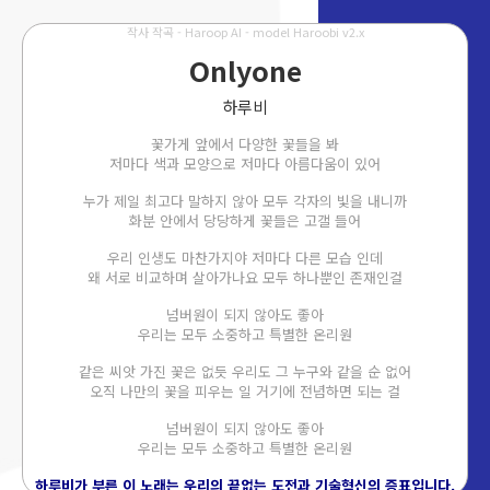
작사 작곡 - Haroop AI - model Haroobi v2.x
Onlyone
하루비
꽃가게 앞에서 다양한 꽃들을 봐
저마다 색과 모양으로 저마다 아름다움이 있어
누가 제일 최고다 말하지 않아 모두 각자의 빛을 내니까
화분 안에서 당당하게 꽃들은 고갤 들어
우리 인생도 마찬가지야 저마다 다른 모습 인데
왜 서로 비교하며 살아가나요 모두 하나뿐인 존재인걸
넘버원이 되지 않아도 좋아
우리는 모두 소중하고 특별한 온리원
같은 씨앗 가진 꽃은 없듯 우리도 그 누구와 같을 순 없어
오직 나만의 꽃을 피우는 일 거기에 전념하면 되는 걸
넘버원이 되지 않아도 좋아
우리는 모두 소중하고 특별한 온리원
하루비가 부른 이 노래는 우리의 끝없는 도전과 기술혁신의 증표입니다.