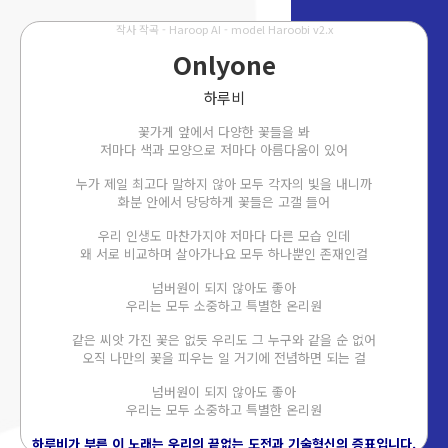
작사 작곡 - Haroop AI - model Haroobi v2.x
Onlyone
하루비
꽃가게 앞에서 다양한 꽃들을 봐
저마다 색과 모양으로 저마다 아름다움이 있어
누가 제일 최고다 말하지 않아 모두 각자의 빛을 내니까
화분 안에서 당당하게 꽃들은 고갤 들어
우리 인생도 마찬가지야 저마다 다른 모습 인데
왜 서로 비교하며 살아가나요 모두 하나뿐인 존재인걸
넘버원이 되지 않아도 좋아
우리는 모두 소중하고 특별한 온리원
같은 씨앗 가진 꽃은 없듯 우리도 그 누구와 같을 순 없어
오직 나만의 꽃을 피우는 일 거기에 전념하면 되는 걸
넘버원이 되지 않아도 좋아
우리는 모두 소중하고 특별한 온리원
하루비가 부른 이 노래는 우리의 끝없는 도전과 기술혁신의 증표입니다.