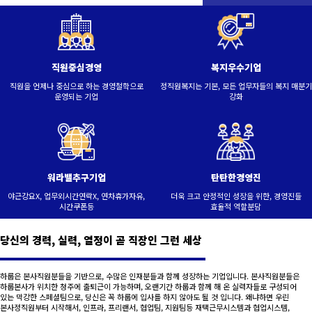
직원중심경영
복지우수기업
직원을 언제나 중심으로 하는 경영철학으로
정직원복지는 기본, 모든 업무자들의 복지 매분기
운영되는 기업
강화
워라밸추구기업
탄탄한경영진
야근강요X, 업무외시간연락X, 연차휴가자유,
더욱 크고 안정적인 성장을 위한, 경영진들
시간쿠폰등
효율적 역할분담
당신의 경력, 실력, 열정이 곧 직장인 그런 세상
하룹은 본사직원분들을 기반으로, 수많은 인재분들과 함께 성장하는 기업입니다. 본사직원분들은
하룹본사가 위치한 청주에 출퇴근이 가능하며, 오랜기간 하룹과 함께 해 온 실력자들로 구성되어
있는 막강한 스페셜팀으로, 당신은 꼭 하룹에 입사를 하지 않아도 될 것 입니다. 왜냐하면 우린
본사정직원부터 시작해서, 인프라, 프리랜서, 협업팀, 지원팀등 재택근무시스템과 협업시스템,