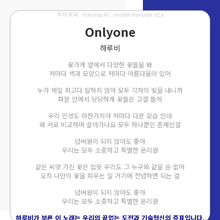
작사 작곡 - Haroop AI - model Haroobi v2.x
Onlyone
하루비
꽃가게 앞에서 다양한 꽃들을 봐
저마다 색과 모양으로 저마다 아름다움이 있어
누가 제일 최고다 말하지 않아 모두 각자의 빛을 내니까
화분 안에서 당당하게 꽃들은 고갤 들어
우리 인생도 마찬가지야 저마다 다른 모습 인데
왜 서로 비교하며 살아가나요 모두 하나뿐인 존재인걸
넘버원이 되지 않아도 좋아
우리는 모두 소중하고 특별한 온리원
같은 씨앗 가진 꽃은 없듯 우리도 그 누구와 같을 순 없어
오직 나만의 꽃을 피우는 일 거기에 전념하면 되는 걸
넘버원이 되지 않아도 좋아
우리는 모두 소중하고 특별한 온리원
하루비가 부른 이 노래는 우리의 끝없는 도전과 기술혁신의 증표입니다.