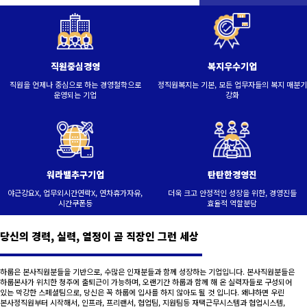
직원중심경영
복지우수기업
직원을 언제나 중심으로 하는 경영철학으로
정직원복지는 기본, 모든 업무자들의 복지 매분기
운영되는 기업
강화
워라밸추구기업
탄탄한경영진
야근강요X, 업무외시간연락X, 연차휴가자유,
더욱 크고 안정적인 성장을 위한, 경영진들
시간쿠폰등
효율적 역할분담
당신의 경력, 실력, 열정이 곧 직장인 그런 세상
하룹은 본사직원분들을 기반으로, 수많은 인재분들과 함께 성장하는 기업입니다. 본사직원분들은
하룹본사가 위치한 청주에 출퇴근이 가능하며, 오랜기간 하룹과 함께 해 온 실력자들로 구성되어
있는 막강한 스페셜팀으로, 당신은 꼭 하룹에 입사를 하지 않아도 될 것 입니다. 왜냐하면 우린
본사정직원부터 시작해서, 인프라, 프리랜서, 협업팀, 지원팀등 재택근무시스템과 협업시스템,