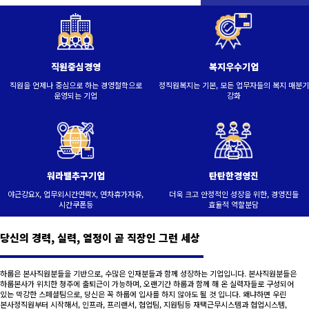
직원중심경영
복지우수기업
직원을 언제나 중심으로 하는 경영철학으로
정직원복지는 기본, 모든 업무자들의 복지 매분기
운영되는 기업
강화
워라밸추구기업
탄탄한경영진
야근강요X, 업무외시간연락X, 연차휴가자유,
더욱 크고 안정적인 성장을 위한, 경영진들
시간쿠폰등
효율적 역할분담
당신의 경력, 실력, 열정이 곧 직장인 그런 세상
하룹은 본사직원분들을 기반으로, 수많은 인재분들과 함께 성장하는 기업입니다. 본사직원분들은
하룹본사가 위치한 청주에 출퇴근이 가능하며, 오랜기간 하룹과 함께 해 온 실력자들로 구성되어
있는 막강한 스페셜팀으로, 당신은 꼭 하룹에 입사를 하지 않아도 될 것 입니다. 왜냐하면 우린
본사정직원부터 시작해서, 인프라, 프리랜서, 협업팀, 지원팀등 재택근무시스템과 협업시스템,