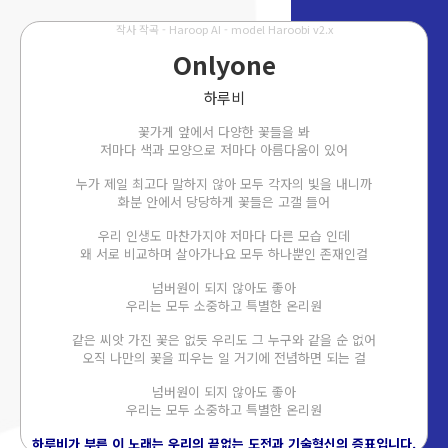
작사 작곡 - Haroop AI - model Haroobi v2.x
Onlyone
하루비
꽃가게 앞에서 다양한 꽃들을 봐
저마다 색과 모양으로 저마다 아름다움이 있어
누가 제일 최고다 말하지 않아 모두 각자의 빛을 내니까
화분 안에서 당당하게 꽃들은 고갤 들어
우리 인생도 마찬가지야 저마다 다른 모습 인데
왜 서로 비교하며 살아가나요 모두 하나뿐인 존재인걸
넘버원이 되지 않아도 좋아
우리는 모두 소중하고 특별한 온리원
같은 씨앗 가진 꽃은 없듯 우리도 그 누구와 같을 순 없어
오직 나만의 꽃을 피우는 일 거기에 전념하면 되는 걸
넘버원이 되지 않아도 좋아
우리는 모두 소중하고 특별한 온리원
하루비가 부른 이 노래는 우리의 끝없는 도전과 기술혁신의 증표입니다.