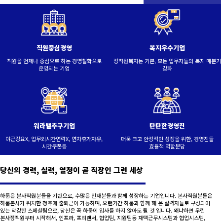
직원중심경영
복지우수기업
직원을 언제나 중심으로 하는 경영철학으로
정직원복지는 기본, 모든 업무자들의 복지 매분기
운영되는 기업
강화
워라밸추구기업
탄탄한경영진
야근강요X, 업무외시간연락X, 연차휴가자유,
더욱 크고 안정적인 성장을 위한, 경영진들
시간쿠폰등
효율적 역할분담
당신의 경력, 실력, 열정이 곧 직장인 그런 세상
하룹은 본사직원분들을 기반으로, 수많은 인재분들과 함께 성장하는 기업입니다. 본사직원분들은
하룹본사가 위치한 청주에 출퇴근이 가능하며, 오랜기간 하룹과 함께 해 온 실력자들로 구성되어
있는 막강한 스페셜팀으로, 당신은 꼭 하룹에 입사를 하지 않아도 될 것 입니다. 왜냐하면 우린
본사정직원부터 시작해서, 인프라, 프리랜서, 협업팀, 지원팀등 재택근무시스템과 협업시스템,