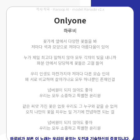
작사 작곡 - Haroop AI - model Haroobi v2.x
Onlyone
하루비
꽃가게 앞에서 다양한 꽃들을 봐
저마다 색과 모양으로 저마다 아름다움이 있어
누가 제일 최고다 말하지 않아 모두 각자의 빛을 내니까
화분 안에서 당당하게 꽃들은 고갤 들어
우리 인생도 마찬가지야 저마다 다른 모습 인데
왜 서로 비교하며 살아가나요 모두 하나뿐인 존재인걸
넘버원이 되지 않아도 좋아
우리는 모두 소중하고 특별한 온리원
같은 씨앗 가진 꽃은 없듯 우리도 그 누구와 같을 순 없어
오직 나만의 꽃을 피우는 일 거기에 전념하면 되는 걸
넘버원이 되지 않아도 좋아
우리는 모두 소중하고 특별한 온리원
하루비가 부른 이 노래는 우리의 끝없는 도전과 기술혁신의 증표입니다.