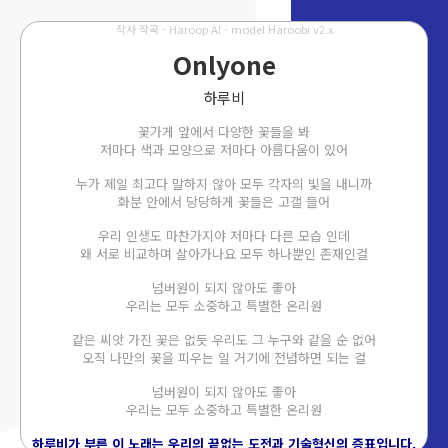
작사 작곡 - Haroop AI - model Haroobi v2.x
Onlyone
하루비
꽃가게 앞에서 다양한 꽃들을 봐
저마다 색과 모양으로 저마다 아름다움이 있어
누가 제일 최고다 말하지 않아 모두 각자의 빛을 내니까
화분 안에서 당당하게 꽃들은 고갤 들어
우리 인생도 마찬가지야 저마다 다른 모습 인데
왜 서로 비교하며 살아가나요 모두 하나뿐인 존재인걸
넘버원이 되지 않아도 좋아
우리는 모두 소중하고 특별한 온리원
같은 씨앗 가진 꽃은 없듯 우리도 그 누구와 같을 순 없어
오직 나만의 꽃을 피우는 일 거기에 전념하면 되는 걸
넘버원이 되지 않아도 좋아
우리는 모두 소중하고 특별한 온리원
하루비가 부른 이 노래는 우리의 끝없는 도전과 기술혁신의 증표입니다.