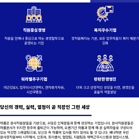
직원중심경영
복지우수기업
직원을 언제나 중심으로 하는 경영철학으로
정직원복지는 기본, 모든 업무자들의 복지 매분기
운영되는 기업
강화
워라밸추구기업
탄탄한경영진
야근강요X, 업무외시간연락X, 연차휴가자유,
더욱 크고 안정적인 성장을 위한, 경영진들
시간쿠폰등
효율적 역할분담
당신의 경력, 실력, 열정이 곧 직장인 그런 세상
하룹은 본사직원분들을 기반으로, 수많은 인재분들과 함께 성장하는 기업입니다. 본사직원분들은
하룹본사가 위치한 청주에 출퇴근이 가능하며, 오랜기간 하룹과 함께 해 온 실력자들로 구성되어
있는 막강한 스페셜팀으로, 당신은 꼭 하룹에 입사를 하지 않아도 될 것 입니다. 왜냐하면 우린
본사정직원부터 시작해서, 인프라, 프리랜서, 협업팀, 지원팀등 재택근무시스템과 협업시스템,