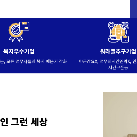
복지우수기업
워라밸추구기업
본, 모든 업무자들의 복지 매분기 강화
야근강요X, 업무외시간연락X, 
시간쿠폰등
장인 그런 세상