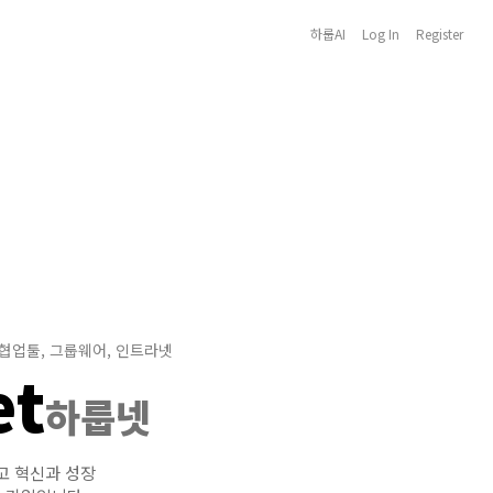
하룹AI
Log In
Register
 협업툴, 그룹웨어, 인트라넷
et
하룹넷
고 혁신과 성장