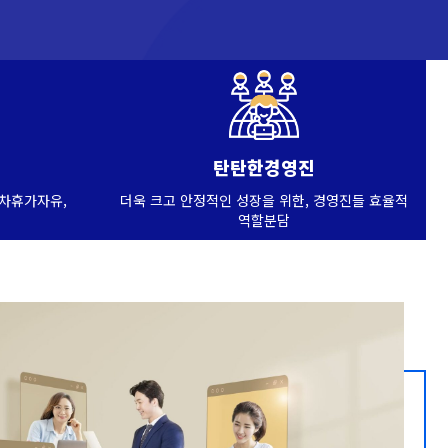
탄탄한경영진
연차휴가자유,
더욱 크고 안정적인 성장을 위한, 경영진들 효율적
역할분담