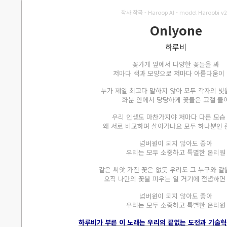
작사 작곡 - Haroop AI - model Haroobi v2
Onlyone
하루비
꽃가게 앞에서 다양한 꽃들을 봐
저마다 색과 모양으로 저마다 아름다움이
누가 제일 최고다 말하지 않아 모두 각자의 빛
화분 안에서 당당하게 꽃들은 고갤 들
우리 인생도 마찬가지야 저마다 다른 모습
왜 서로 비교하며 살아가나요 모두 하나뿐인
넘버원이 되지 않아도 좋아
우리는 모두 소중하고 특별한 온리원
같은 씨앗 가진 꽃은 없듯 우리도 그 누구와 같
오직 나만의 꽃을 피우는 일 거기에 전념하면
넘버원이 되지 않아도 좋아
우리는 모두 소중하고 특별한 온리원
하루비가 부른 이 노래는 우리의 끝없는 도전과 기술