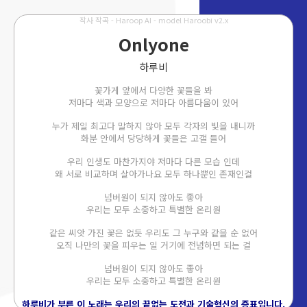
작사 작곡 - Haroop AI - model Haroobi v2.x
Onlyone
하루비
꽃가게 앞에서 다양한 꽃들을 봐
저마다 색과 모양으로 저마다 아름다움이 있어
누가 제일 최고다 말하지 않아 모두 각자의 빛을 내니까
화분 안에서 당당하게 꽃들은 고갤 들어
우리 인생도 마찬가지야 저마다 다른 모습 인데
왜 서로 비교하며 살아가나요 모두 하나뿐인 존재인걸
넘버원이 되지 않아도 좋아
우리는 모두 소중하고 특별한 온리원
같은 씨앗 가진 꽃은 없듯 우리도 그 누구와 같을 순 없어
오직 나만의 꽃을 피우는 일 거기에 전념하면 되는 걸
넘버원이 되지 않아도 좋아
우리는 모두 소중하고 특별한 온리원
하루비가 부른 이 노래는 우리의 끝없는 도전과 기술혁신의 증표입니다.