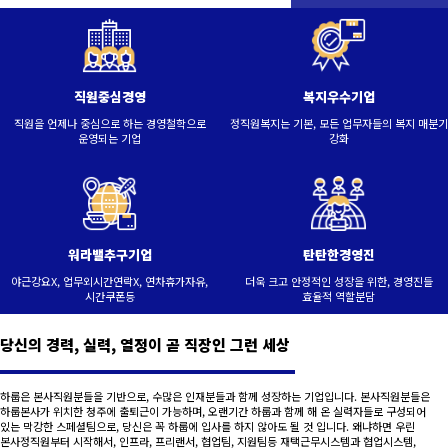
직원중심경영
복지우수기업
직원을 언제나 중심으로 하는 경영철학으로
정직원복지는 기본, 모든 업무자들의 복지 매분기
운영되는 기업
강화
워라밸추구기업
탄탄한경영진
야근강요X, 업무외시간연락X, 연차휴가자유,
더욱 크고 안정적인 성장을 위한, 경영진들
시간쿠폰등
효율적 역할분담
당신의 경력, 실력, 열정이 곧 직장인 그런 세상
하룹은 본사직원분들을 기반으로, 수많은 인재분들과 함께 성장하는 기업입니다. 본사직원분들은
하룹본사가 위치한 청주에 출퇴근이 가능하며, 오랜기간 하룹과 함께 해 온 실력자들로 구성되어
있는 막강한 스페셜팀으로, 당신은 꼭 하룹에 입사를 하지 않아도 될 것 입니다. 왜냐하면 우린
본사정직원부터 시작해서, 인프라, 프리랜서, 협업팀, 지원팀등 재택근무시스템과 협업시스템,