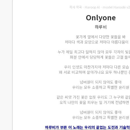
작사 작곡 - Haroop AI - model Haroobi v2
Onlyone
하루비
꽃가게 앞에서 다양한 꽃들을 봐
저마다 색과 모양으로 저마다 아름다움이
누가 제일 최고다 말하지 않아 모두 각자의 빛
화분 안에서 당당하게 꽃들은 고갤 들
우리 인생도 마찬가지야 저마다 다른 모습
왜 서로 비교하며 살아가나요 모두 하나뿐인
넘버원이 되지 않아도 좋아
우리는 모두 소중하고 특별한 온리원
같은 씨앗 가진 꽃은 없듯 우리도 그 누구와 같
오직 나만의 꽃을 피우는 일 거기에 전념하면
넘버원이 되지 않아도 좋아
우리는 모두 소중하고 특별한 온리원
하루비가 부른 이 노래는 우리의 끝없는 도전과 기술