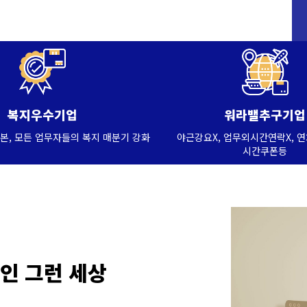
복지우수기업
워라밸추구기업
본, 모든 업무자들의 복지 매분기 강화
야근강요X, 업무외시간연락X, 
시간쿠폰등
장인 그런 세상