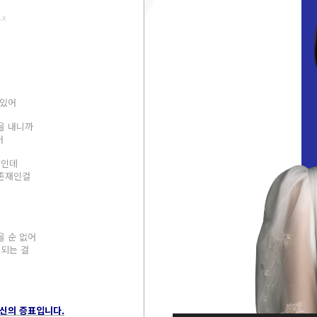
.x
 있어
을 내니까
어
 인데
 존재인걸
을 순 없어
 되는 걸
혁신의 증표입니다.