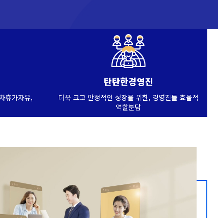
탄탄한경영진
연차휴가자유,
더욱 크고 안정적인 성장을 위한, 경영진들 효율적
역할분담