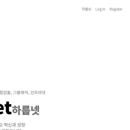
하룹AI
Log In
Register
 협업툴, 그룹웨어, 인트라넷
et
하룹넷
고 혁신과 성장