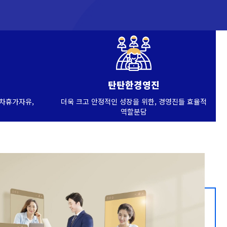
탄탄한경영진
연차휴가자유,
더욱 크고 안정적인 성장을 위한, 경영진들 효율적
역할분담