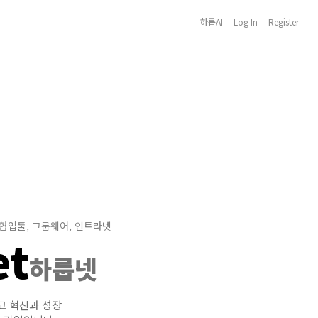
하룹AI
Log In
Register
 협업툴, 그룹웨어, 인트라넷
et
하룹넷
고 혁신과 성장