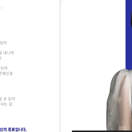
.x
 있어
을 내니까
어
 인데
 존재인걸
을 순 없어
 되는 걸
혁신의 증표입니다.