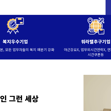
복지우수기업
워라밸추구기업
본, 모든 업무자들의 복지 매분기 강화
야근강요X, 업무외시간연락X, 
시간쿠폰등
장인 그런 세상