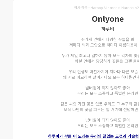
작사 작곡 - Haroop AI - model Haroobi v2
Onlyone
하루비
꽃가게 앞에서 다양한 꽃들을 봐
저마다 색과 모양으로 저마다 아름다움이
누가 제일 최고다 말하지 않아 모두 각자의 빛
화분 안에서 당당하게 꽃들은 고갤 들
우리 인생도 마찬가지야 저마다 다른 모습
왜 서로 비교하며 살아가나요 모두 하나뿐인
넘버원이 되지 않아도 좋아
우리는 모두 소중하고 특별한 온리원
같은 씨앗 가진 꽃은 없듯 우리도 그 누구와 같
오직 나만의 꽃을 피우는 일 거기에 전념하면
넘버원이 되지 않아도 좋아
우리는 모두 소중하고 특별한 온리원
하루비가 부른 이 노래는 우리의 끝없는 도전과 기술