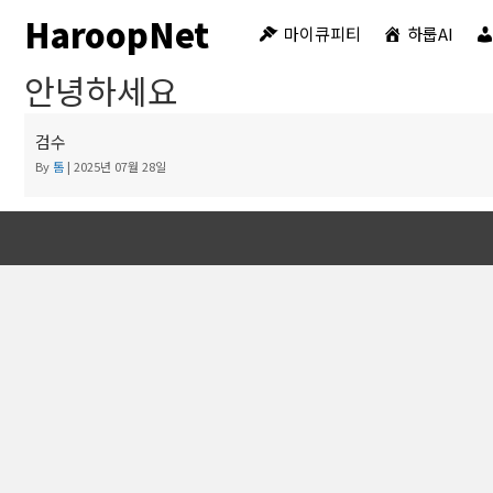
HaroopNet
마이큐피티
하룹AI
안녕하세요
검수
By
톰
|
2025년 07월 28일