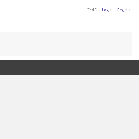
하룹AI
Log In
Register